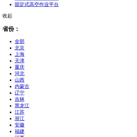
固定式高空作业平台
收起
省份：
全部
北京
上海
天津
重庆
河北
山西
内蒙古
辽宁
吉林
黑龙江
江苏
浙江
安徽
福建