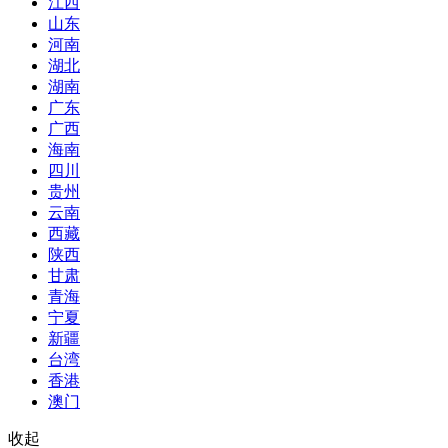
江西
山东
河南
湖北
湖南
广东
广西
海南
四川
贵州
云南
西藏
陕西
甘肃
青海
宁夏
新疆
台湾
香港
澳门
收起