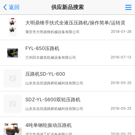
返回
供应新品搜索
大明鼎锋手扶式全液压压路机/操作简单/运转灵
敏/经久耐用
2018-01-26
肇庆市大明鼎锋机械设备有限公司
FYL-850压路机
2016-07-13
兰州田丰建筑机械设备有限公司
压路机SD-YL-600
2016-05-25
山东东岳恒源路桥机械科技有限公司
SDZ-YL-S600双轮压路机
2016-05-25
山东东岳恒源路桥机械科技有限公司
4吨单钢轮振动压路机
2016-05-25
济宁市鼎诚工矿设备有限公司