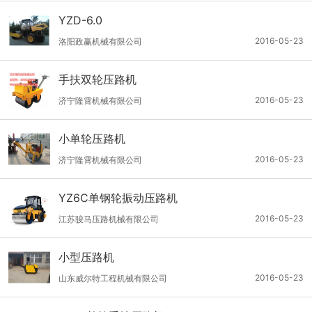
YZD-6.0
2016-05-23
洛阳政赢机械有限公司
手扶双轮压路机
2016-05-23
济宁隆霄机械有限公司
小单轮压路机
2016-05-23
济宁隆霄机械有限公司
YZ6C单钢轮振动压路机
2016-05-23
江苏骏马压路机械有限公司
小型压路机
2016-05-23
山东威尔特工程机械有限公司