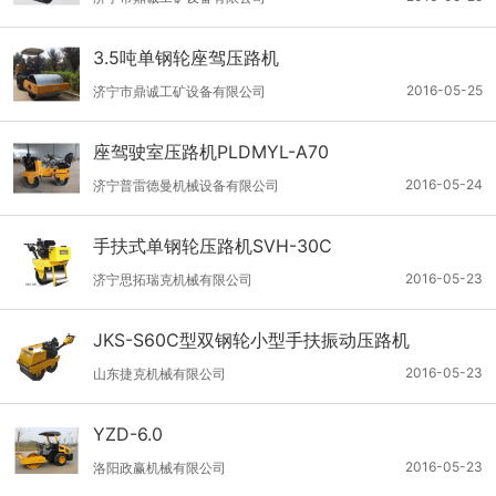
3.5吨单钢轮座驾压路机
2016-05-25
济宁市鼎诚工矿设备有限公司
座驾驶室压路机PLDMYL-A70
2016-05-24
济宁普雷德曼机械设备有限公司
手扶式单钢轮压路机SVH-30C
2016-05-23
济宁思拓瑞克机械有限公司
JKS-S60C型双钢轮小型手扶振动压路机
2016-05-23
山东捷克机械有限公司
YZD-6.0
2016-05-23
洛阳政赢机械有限公司